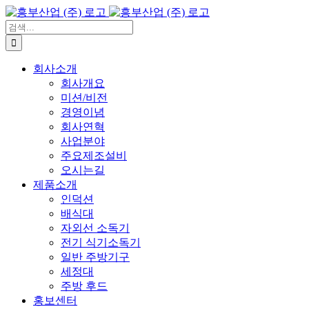
콘
텐
검
츠
색:
로
회사소개
건
회사개요
너
미션/비전
뛰
경영이념
기
회사연혁
사업분야
주요제조설비
오시는길
제품소개
인덕션
배식대
자외선 소독기
전기 식기소독기
일반 주방기구
세정대
주방 후드
홍보센터