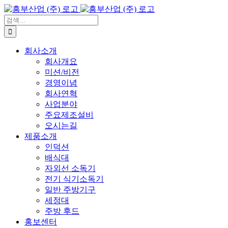
콘
텐
검
츠
색:
로
회사소개
건
회사개요
너
미션/비전
뛰
경영이념
기
회사연혁
사업분야
주요제조설비
오시는길
제품소개
인덕션
배식대
자외선 소독기
전기 식기소독기
일반 주방기구
세정대
주방 후드
홍보센터