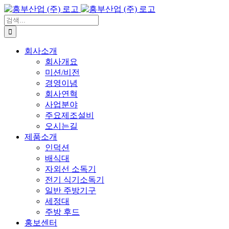
콘
텐
검
츠
색:
로
회사소개
건
회사개요
너
미션/비전
뛰
경영이념
기
회사연혁
사업분야
주요제조설비
오시는길
제품소개
인덕션
배식대
자외선 소독기
전기 식기소독기
일반 주방기구
세정대
주방 후드
홍보센터