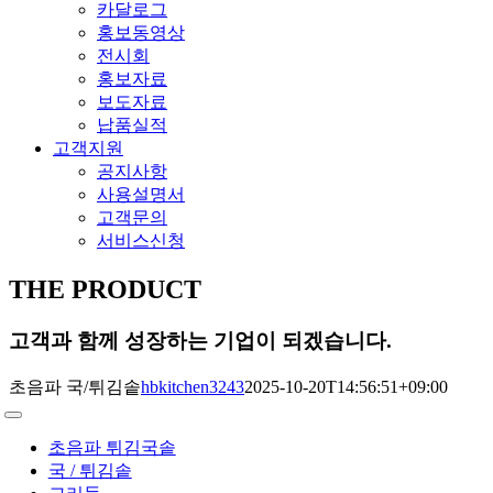
카달로그
홍보동영상
전시회
홍보자료
보도자료
납품실적
고객지원
공지사항
사용설명서
고객문의
서비스신청
THE PRODUCT
고객과 함께 성장하는 기업이 되겠습니다.
초음파 국/튀김솥
hbkitchen3243
2025-10-20T14:56:51+09:00
Toggle
Navigation
초음파 튀김국솥
국 / 튀김솥