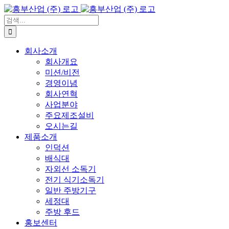
콘
텐
검
츠
색:
로
회사소개
건
회사개요
너
미션/비전
뛰
경영이념
기
회사연혁
사업분야
주요제조설비
오시는길
제품소개
인덕션
배식대
자외선 소독기
전기 식기소독기
일반 주방기구
세정대
주방 후드
홍보센터