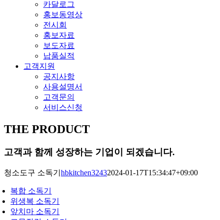
카달로그
홍보동영상
전시회
홍보자료
보도자료
납품실적
고객지원
공지사항
사용설명서
고객문의
서비스신청
THE PRODUCT
고객과 함께 성장하는 기업이 되겠습니다.
청소도구 소독기
hbkitchen3243
2024-01-17T15:34:47+09:00
복합 소독기
위생복 소독기
앞치마 소독기