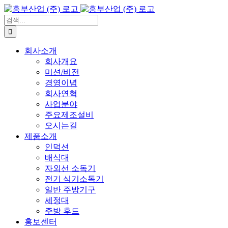
콘
텐
검
츠
색:
로
회사소개
건
회사개요
너
미션/비전
뛰
경영이념
기
회사연혁
사업분야
주요제조설비
오시는길
제품소개
인덕션
배식대
자외선 소독기
전기 식기소독기
일반 주방기구
세정대
주방 후드
홍보센터