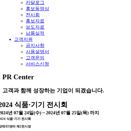
카달로그
홍보동영상
전시회
홍보자료
보도자료
납품실적
고객지원
공지사항
사용설명서
고객문의
서비스신청
PR Center
고객과 함께 성장하는 기업이 되겠습니다.
2024 식품·기기 전시회
2024년 07월 24일(수) ~ 2024년 07월 25일(목) 까지
2024 식품·기기 전시회
양재AT센터 제2전시장