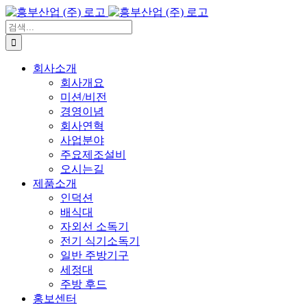
콘
텐
검
츠
색:
로
회사소개
건
회사개요
너
미션/비전
뛰
경영이념
기
회사연혁
사업분야
주요제조설비
오시는길
제품소개
인덕션
배식대
자외선 소독기
전기 식기소독기
일반 주방기구
세정대
주방 후드
홍보센터