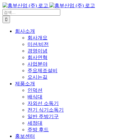
콘
텐
검
츠
색:
로
회사소개
건
회사개요
너
미션/비전
뛰
경영이념
기
회사연혁
사업분야
주요제조설비
오시는길
제품소개
인덕션
배식대
자외선 소독기
전기 식기소독기
일반 주방기구
세정대
주방 후드
홍보센터