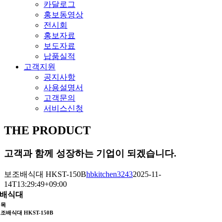
카달로그
홍보동영상
전시회
홍보자료
보도자료
납품실적
고객지원
공지사항
사용설명서
고객문의
서비스신청
THE PRODUCT
고객과 함께 성장하는 기업이 되겠습니다.
보조배식대 HKST-150B
hbkitchen3243
2025-11-
14T13:29:49+09:00
배식대
제목
조배식대 HKST-150B