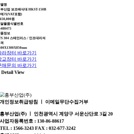
모델명
부산업 보조배식대 HKST-150B
매가(VAT포함)
,650,000원
조달물품식별번호
5488475
상품정보
TS 304 스테인리스 / 인조대리석
규격
500X1300X850mm
나라장터 바로가기
학교장터 바로가기
구매문의 바로가기
Detail View
개인정보취급방침 ㅣ 이메일무단수집거부
흥부산업(주) ㅣ 인천광역시 계양구 서운산단로 3길 20
사업자등록번호 : 130-86-88617
TEL : 1566-3243 FAX : 032-677-3242