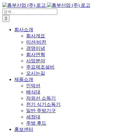
콘
텐
검
츠
색:
로
회사소개
건
회사개요
너
미션/비전
뛰
경영이념
기
회사연혁
사업분야
주요제조설비
오시는길
제품소개
인덕션
배식대
자외선 소독기
전기 식기소독기
일반 주방기구
세정대
주방 후드
홍보센터