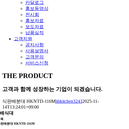
카달로그
홍보동영상
전시회
홍보자료
보도자료
납품실적
고객지원
공지사항
사용설명서
고객문의
서비스신청
THE PRODUCT
고객과 함께 성장하는 기업이 되겠습니다.
식판배분대 HKNTD-116M
hbkitchen3243
2025-11-
14T13:24:01+09:00
배식대
제목
판배분대 HKNTD-116M