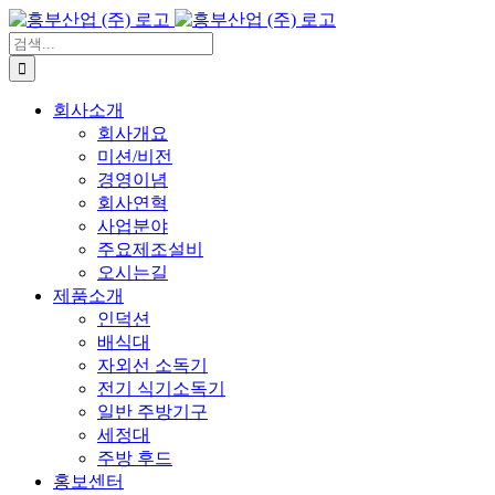
콘
텐
검
츠
색:
로
회사소개
건
회사개요
너
미션/비전
뛰
경영이념
기
회사연혁
사업분야
주요제조설비
오시는길
제품소개
인덕션
배식대
자외선 소독기
전기 식기소독기
일반 주방기구
세정대
주방 후드
홍보센터