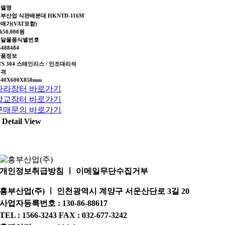
모델명
부산업 식판배분대 HKNTD-116M
매가(VAT포함)
,650,000원
조달물품식별번호
5488484
상품정보
TS 304 스테인리스 / 인조대리석
규격
140X600X850mm
나라장터 바로가기
학교장터 바로가기
구매문의 바로가기
Detail View
개인정보취급방침 ㅣ 이메일무단수집거부
흥부산업(주) ㅣ 인천광역시 계양구 서운산단로 3길 20
사업자등록번호 : 130-86-88617
TEL : 1566-3243 FAX : 032-677-3242