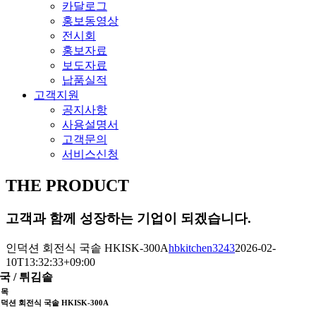
카달로그
홍보동영상
전시회
홍보자료
보도자료
납품실적
고객지원
공지사항
사용설명서
고객문의
서비스신청
THE PRODUCT
고객과 함께 성장하는 기업이 되겠습니다.
인덕션 회전식 국솥 HKISK-300A
hbkitchen3243
2026-02-
10T13:32:33+09:00
국 / 튀김솥
제목
덕션 회전식 국솥 HKISK-300A