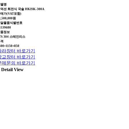
모델명
덕션 회전식 국솥 HKISK-300A
매가(VAT포함)
2,500,000원
조달물품식별번호
5539680
상품정보
TS 304 스테인리스
규격
500×1150×850
나라장터 바로가기
학교장터 바로가기
구매문의 바로가기
Detail View