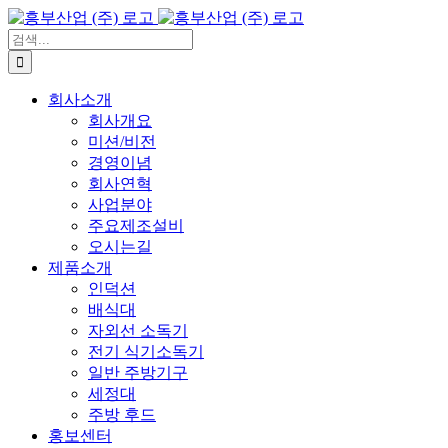
콘
텐
검
츠
색:
로
회사소개
건
회사개요
너
미션/비전
뛰
경영이념
기
회사연혁
사업분야
주요제조설비
오시는길
제품소개
인덕션
배식대
자외선 소독기
전기 식기소독기
일반 주방기구
세정대
주방 후드
홍보센터