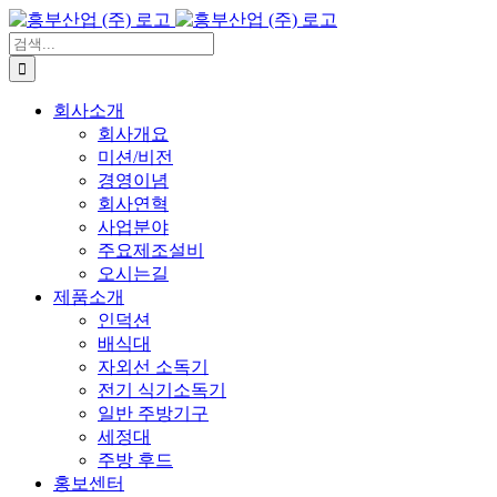
콘
텐
검
츠
색:
로
회사소개
건
회사개요
너
미션/비전
뛰
경영이념
기
회사연혁
사업분야
주요제조설비
오시는길
제품소개
인덕션
배식대
자외선 소독기
전기 식기소독기
일반 주방기구
세정대
주방 후드
홍보센터