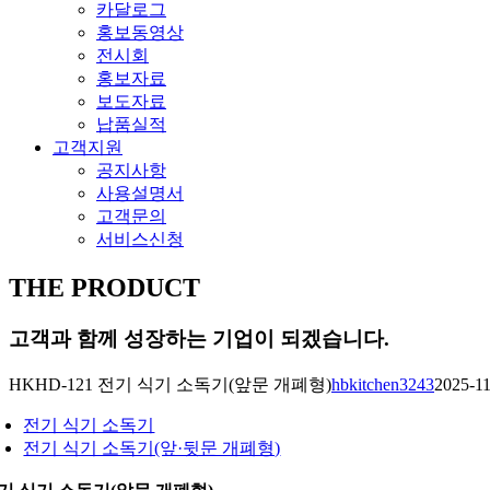
카달로그
홍보동영상
전시회
홍보자료
보도자료
납품실적
고객지원
공지사항
사용설명서
고객문의
서비스신청
THE PRODUCT
고객과 함께 성장하는 기업이 되겠습니다.
HKHD-121 전기 식기 소독기(앞문 개폐형)
hbkitchen3243
2025-1
전기 식기 소독기
전기 식기 소독기(앞·뒷문 개폐형)