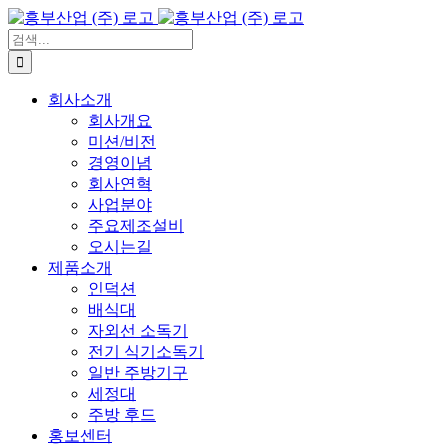
콘
텐
검
츠
색:
로
회사소개
건
회사개요
너
미션/비전
뛰
경영이념
기
회사연혁
사업분야
주요제조설비
오시는길
제품소개
인덕션
배식대
자외선 소독기
전기 식기소독기
일반 주방기구
세정대
주방 후드
홍보센터