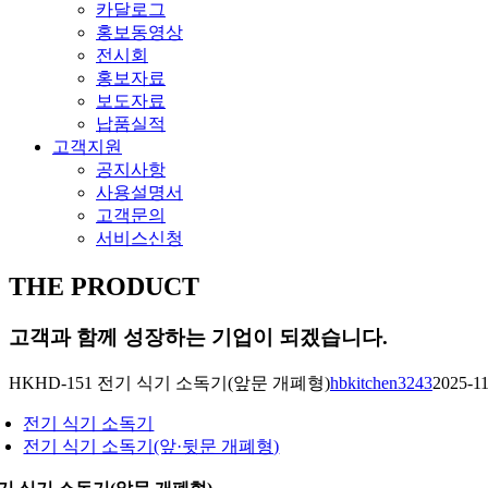
카달로그
홍보동영상
전시회
홍보자료
보도자료
납품실적
고객지원
공지사항
사용설명서
고객문의
서비스신청
THE PRODUCT
고객과 함께 성장하는 기업이 되겠습니다.
HKHD-151 전기 식기 소독기(앞문 개폐형)
hbkitchen3243
2025-1
전기 식기 소독기
전기 식기 소독기(앞·뒷문 개폐형)