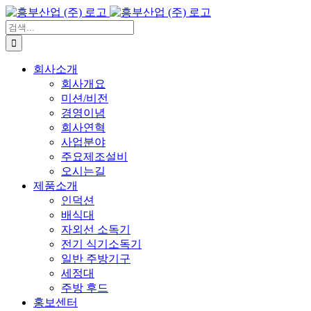
콘
텐
검
츠
색:
로
회사소개
건
회사개요
너
미션/비전
뛰
경영이념
기
회사연혁
사업분야
주요제조설비
오시는길
제품소개
인덕션
배식대
자외선 소독기
전기 식기소독기
일반 주방기구
세정대
주방 후드
홍보센터