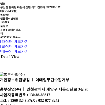
모델명
부산업 광폭형 다단식 선반 식기 건조대 HKNSH-127
매가(VAT포함)
50,000원
조달물품식별번호
5149785
상품정보
TS 304 스테인리스
규격
200X750X1800mm
나라장터 바로가기
학교장터 바로가기
구매문의 바로가기
Detail View
개인정보취급방침 ㅣ 이메일무단수집거부
흥부산업(주) ㅣ 인천광역시 계양구 서운산단로 3길 20
사업자등록번호 : 130-86-88617
TEL : 1566-3243 FAX : 032-677-3242