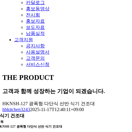
카달로그
홍보동영상
전시회
홍보자료
보도자료
납품실적
고객지원
공지사항
사용설명서
고객문의
서비스신청
THE PRODUCT
고객과 함께 성장하는 기업이 되겠습니다.
HKNSH-127 광폭형 다단식 선반 식기 건조대
hbkitchen3243
2025-11-17T12:40:11+09:00
식기 건조대
제목
KNSH-127 광폭형 다단식 선반 식기 건조대