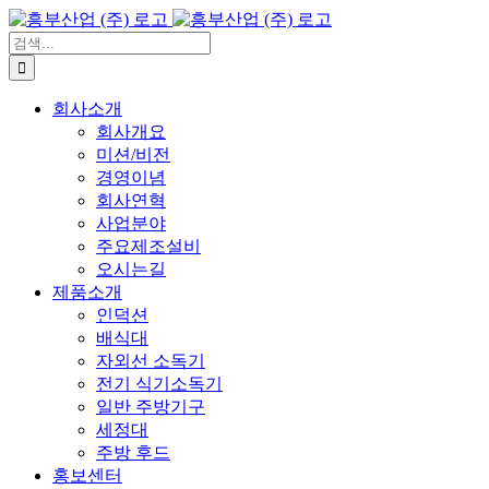
콘
텐
검
츠
색:
로
회사소개
건
회사개요
너
미션/비전
뛰
경영이념
기
회사연혁
사업분야
주요제조설비
오시는길
제품소개
인덕션
배식대
자외선 소독기
전기 식기소독기
일반 주방기구
세정대
주방 후드
홍보센터