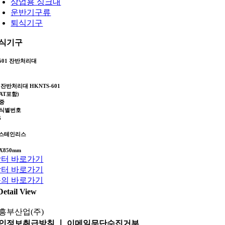
상업용 싱크대
운반기구류
퇴식기구
식기구
-601 잔반처리대
잔반처리대 HKNTS-601
AT포함)
중
식별번호
6
4 스테인리스
0X850mm
터 바로가기
터 바로가기
의 바로가기
Detail View
인정보취급방침 ㅣ 이메일무단수집거부