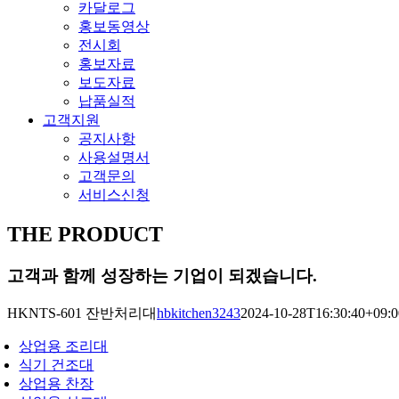
카달로그
홍보동영상
전시회
홍보자료
보도자료
납품실적
고객지원
공지사항
사용설명서
고객문의
서비스신청
THE PRODUCT
고객과 함께 성장하는 기업이 되겠습니다.
HKNTS-601 잔반처리대
hbkitchen3243
2024-10-28T16:30:40+09:0
상업용 조리대
식기 건조대
상업용 찬장