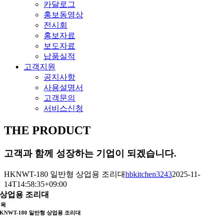
카달로그
홍보동영상
전시회
홍보자료
보도자료
납품실적
고객지원
공지사항
사용설명서
고객문의
서비스신청
THE PRODUCT
고객과 함께 성장하는 기업이 되겠습니다.
HKNWT-180 일반형 상업용 조리대
hbkitchen3243
2025-11-
14T14:58:35+09:00
상업용 조리대
제목
KNWT-180 일반형 상업용 조리대