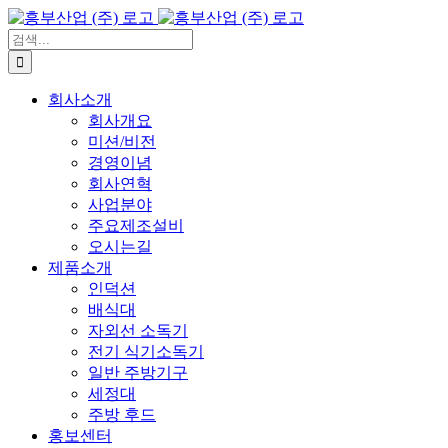
콘
텐
검
츠
색:
로
회사소개
건
회사개요
너
미션/비전
뛰
경영이념
기
회사연혁
사업분야
주요제조설비
오시는길
제품소개
인덕션
배식대
자외선 소독기
전기 식기소독기
일반 주방기구
세정대
주방 후드
홍보센터