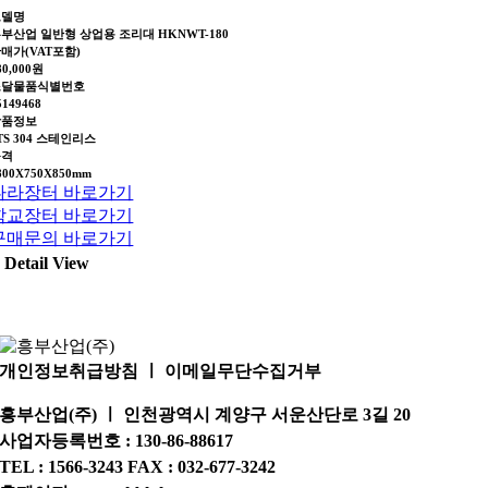
모델명
부산업 일반형 상업용 조리대 HKNWT-180
매가(VAT포함)
80,000원
조달물품식별번호
5149468
상품정보
TS 304 스테인리스
규격
800X750X850mm
나라장터 바로가기
학교장터 바로가기
구매문의 바로가기
Detail View
개인정보취급방침 ㅣ 이메일무단수집거부
흥부산업(주) ㅣ 인천광역시 계양구 서운산단로 3길 20
사업자등록번호 : 130-86-88617
TEL : 1566-3243 FAX : 032-677-3242