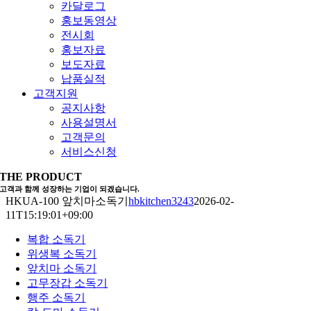
카달로그
홍보동영상
전시회
홍보자료
보도자료
납품실적
고객지원
공지사항
사용설명서
고객문의
서비스신청
THE PRODUCT
고객과 함께 성장하는 기업이 되겠습니다.
HKUA-100 앞치마소독기
hbkitchen3243
2026-02-
11T15:19:01+09:00
복합 소독기
위생복 소독기
앞치마 소독기
고무장갑 소독기
행주 소독기