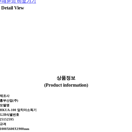
구매문의 바로가기
Detail View
상품정보
(Product information)
제조사
흥부산업(주)
모델명
HKUA-100 앞치마소독기
G2B식별번호
25152595
규격
1000X600X1900mm