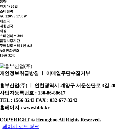
용량
앞치마 20벌
소비전력
AC 220V / 1730W
제조국
대한민국
재질
스테인레스 304
품질보증기간
구매일로부터 1년 A/S
A/S 전화번호
1566-3243
개인정보취급방침 ㅣ 이메일무단수집거부
흥부산업(주) ㅣ 인천광역시 계양구 서운산단로 3길 20
사업자등록번호 : 130-86-88617
TEL : 1566-3243 FAX : 032-677-3242
홈페이지 : www.hbk.kr
COPYRIGHT © Heungboo All Rights Reserved.
페이지 로드 링크
Go