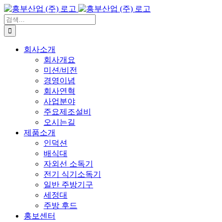
콘
텐
검
츠
색:
로
회사소개
건
회사개요
너
미션/비전
뛰
경영이념
기
회사연혁
사업분야
주요제조설비
오시는길
제품소개
인덕션
배식대
자외선 소독기
전기 식기소독기
일반 주방기구
세정대
주방 후드
홍보센터