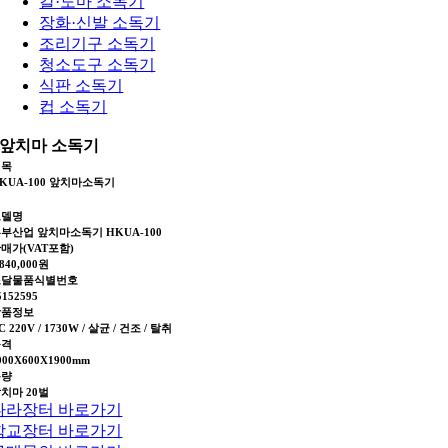
칼·도마 소독기
장화·신발 소독기
조리기구 소독기
청소도구 소독기
식판 소독기
컵 소독기
앞치마 소독기
제목
KUA-100 앞치마소독기
모델명
부산업 앞치마소독기 HKUA-100
매가(VAT포함)
,840,000원
조달물품식별번호
5152595
상품정보
C 220V / 1730W / 살균 / 건조 / 탈취
규격
000X600X1900mm
용량
치마 20벌
나라장터 바로가기
학교장터 바로가기