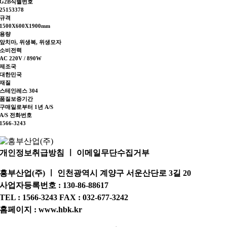
G2B식별번호
25153378
규격
1500X600X1900mm
용량
앞치마, 위생복, 위생모자
소비전력
AC 220V / 890W
제조국
대한민국
재질
스테인레스 304
품질보증기간
구매일로부터 1년 A/S
A/S 전화번호
1566-3243
개인정보취급방침 ㅣ 이메일무단수집거부
흥부산업(주) ㅣ 인천광역시 계양구 서운산단로 3길 20
사업자등록번호 : 130-86-88617
TEL : 1566-3243 FAX : 032-677-3242
홈페이지 : www.hbk.kr