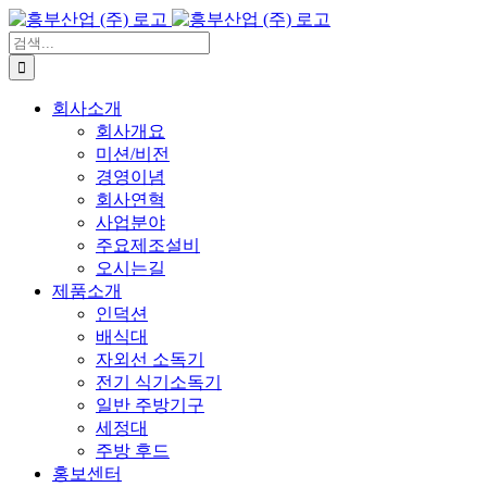
콘
텐
검
츠
색:
로
회사소개
건
회사개요
너
미션/비전
뛰
경영이념
기
회사연혁
사업분야
주요제조설비
오시는길
제품소개
인덕션
배식대
자외선 소독기
전기 식기소독기
일반 주방기구
세정대
주방 후드
홍보센터