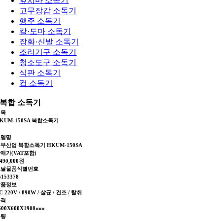
앞치마 소독기
고무장갑 소독기
행주 소독기
칼·도마 소독기
장화·신발 소독기
조리기구 소독기
청소도구 소독기
식판 소독기
컵 소독기
복합 소독기
제목
KUM-150SA 복합소독기
모델명
부산업 복합소독기 HKUM-150SA
매가(VAT포함)
,490,000원
조달물품식별번호
5153378
상품정보
C 220V / 890W / 살균 / 건조 / 탈취
규격
500X600X1900mm
용량