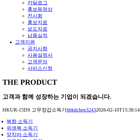
카달로그
홍보동영상
전시회
홍보자료
보도자료
납품실적
고객지원
공지사항
사용설명서
고객문의
서비스신청
THE PRODUCT
고객과 함께 성장하는 기업이 되겠습니다.
HKUR-15DS 고무장갑소독기
hbkitchen3243
2026-02-10T15:38:14
복합 소독기
위생복 소독기
앞치마 소독기