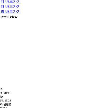
터 바로가기
터 바로가기
의 바로가기
Detail View
조사
산업(주)
델명
UR-15DS
2B식별번호