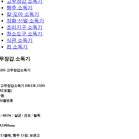
고무장갑 소독기
행주 소독기
칼·도마 소독기
장화·신발 소독기
조리기구 소독기
청소도구 소독기
식판 소독기
컵 소독기
무장갑 소독기
15DS 고무장갑소독기
고무장갑소독기 HKUR-15DS
AT포함)
00원
식별번호
1
 / 485W / 살균 / 건조 / 탈취
0X1900mm
15켤레, 행주 15장, 보관고