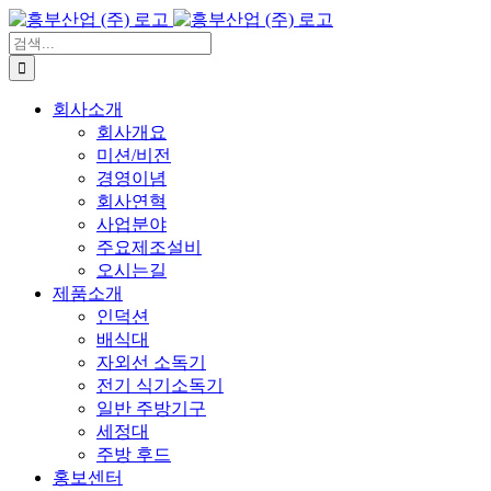
콘
텐
검
츠
색:
로
회사소개
건
회사개요
너
미션/비전
뛰
경영이념
기
회사연혁
사업분야
주요제조설비
오시는길
제품소개
인덕션
배식대
자외선 소독기
전기 식기소독기
일반 주방기구
세정대
주방 후드
홍보센터