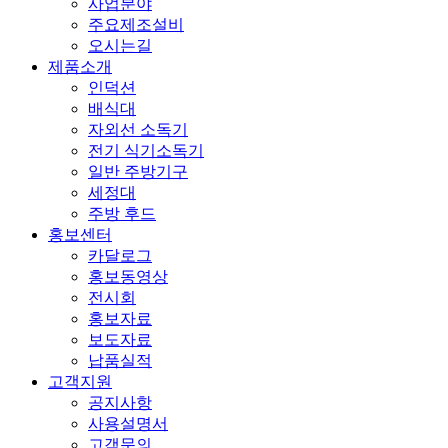
사업분야
주요제조설비
오시는길
제품소개
인덕션
배식대
자외선 소독기
전기 식기소독기
일반 주방기구
세정대
주방 후드
홍보센터
카달로그
홍보동영상
전시회
홍보자료
보도자료
납품실적
고객지원
공지사항
사용설명서
고객문의