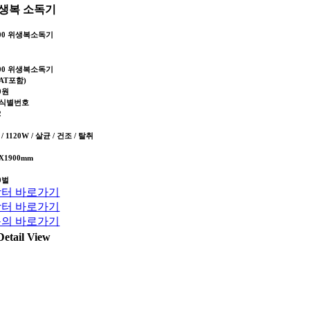
생복 소독기
700 위생복소독기
700 위생복소독기
AT포함)
00원
식별번호
2
 / 1120W / 살균 / 건조 / 탈취
0X1900mm
0벌
터 바로가기
터 바로가기
의 바로가기
Detail View