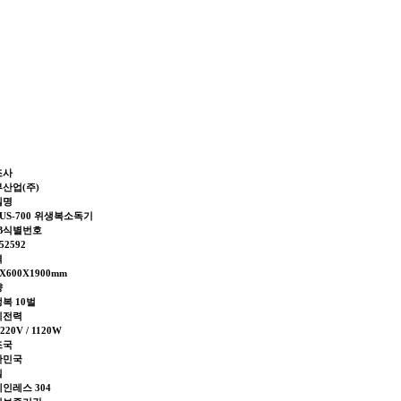
조사
산업(주)
델명
US-700 위생복소독기
2B식별번호
52592
격
0X600X1900mm
량
복 10벌
비전력
220V / 1120W
조국
한민국
질
인레스 304